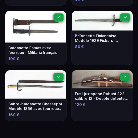
✓
✓
Baïonnette Finlandaise
Modèle 1929 Fiskars -
Plaquettes Bois,
80 €
Baïonnette Famas avec
Fonctionnelle
fourreau - Militaria français
100 €
✓
✓
Fusil juxtaposé Robust 222
calibre 12 - Double détente,
canon lisse 76cm
Sabre-baïonnette Chassepot
120 €
Modèle 1866 avec fourreau -
Manufacture d'armes de Saint
160 €
Étienne