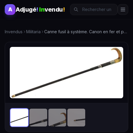
Adjugé
!
In
vendu
!
A
Invendus
Militaria
Canne fusil à système. Canon en fer et poignée en corne.