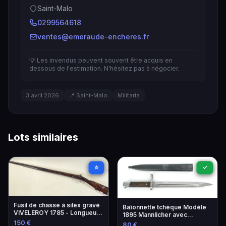
Saint-Malo
0299564618
ventes@emeraude-encheres.fr
💡 Les invendus peuvent souvent être acquis en
dessous de l'estimation. N'hésitez pas à négocier.
3 avril 2026
📍 Saint-Malo
Militaria
Lots similaires
⭐
✓
Fusil de chasse à silex gravé
Baïonnette tchèque Modèle
VIVELEROY 1785 - Longueur
1895 Mannlicher avec
130,5 cm
fourreau - Militaria
150 €
80 €