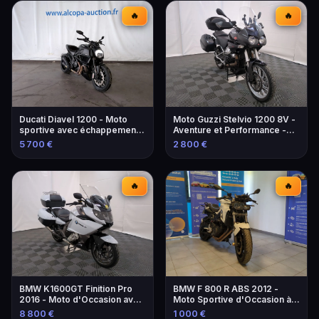
🔥
🔥
Ducati Diavel 1200 - Moto
Moto Guzzi Stelvio 1200 8V -
sportive avec échappement
Aventure et Performance -
modifié
2013
5 700 €
2 800 €
🔥
🔥
BMW K1600GT Finition Pro
BMW F 800 R ABS 2012 -
2016 - Moto d'Occasion avec
Moto Sportive d'Occasion à
Équipements
Marseille
8 800 €
1 000 €