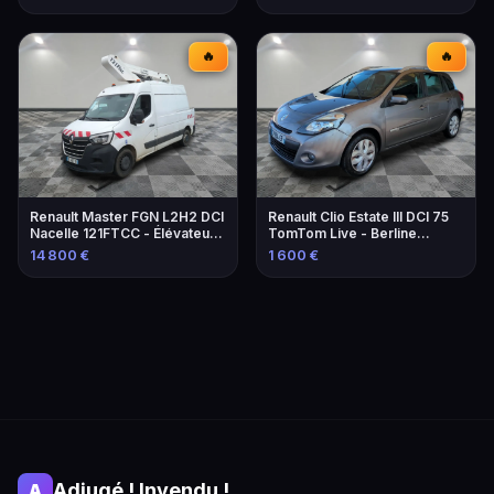
🔥
🔥
Renault Master FGN L2H2 DCI
Renault Clio Estate III DCI 75
Nacelle 121FTCC - Élévateur
TomTom Live - Berline
de 2021
familiale économique
14 800 €
1 600 €
Adjugé ! Invendu !
A