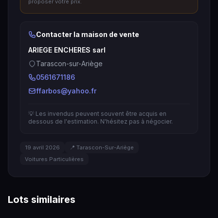
proposer votre prix.
Contacter la maison de vente
ARIEGE ENCHERES sarl
Tarascon-sur-Ariège
0561671186
ffarbos@yahoo.fr
💡 Les invendus peuvent souvent être acquis en
dessous de l'estimation. N'hésitez pas à négocier.
19 avril 2026
📍 Tarascon-Sur-Ariège
Voitures Particulières
Lots similaires