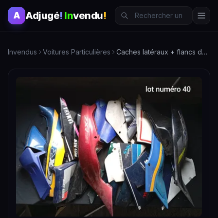
Adjugé
!
In
vendu
!
A
Invendus
Voitures Particulières
Caches latéraux + flancs de carenage, diverses marque…