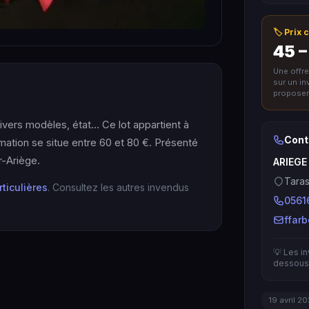
🏷️ Prix
45 –
Une offr
sur un i
proposer 
ivers modèles, état… Ce lot appartient à
Cont
imation se situe entre 60 et 80 €. Présenté
-Ariège.
ARIEGE
Taras
rticulières
. Consultez les autres invendus
0561
ffar
💡 Les i
dessous 
19 avril 2