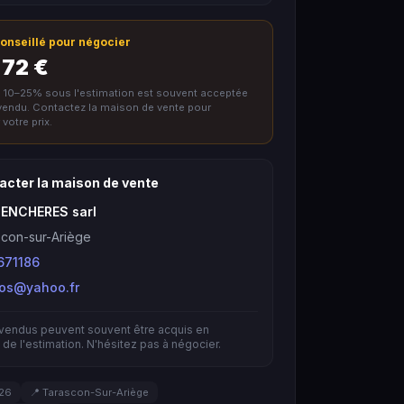
 conseillé pour négocier
 72 €
e 10–25% sous l'estimation est souvent acceptée
nvendu. Contactez la maison de vente pour
votre prix.
acter la maison de vente
 ENCHERES sarl
con-sur-Ariège
671186
bos@yahoo.fr
nvendus peuvent souvent être acquis en
de l'estimation. N'hésitez pas à négocier.
026
📍 Tarascon-Sur-Ariège