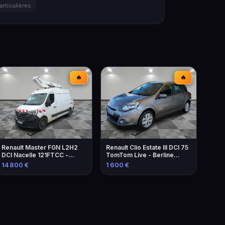
articulières
🔥
🔥
Renault Master FGN L2H2
Renault Clio Estate III DCI 75
DCI Nacelle 121FTCC -
TomTom Live - Berline
Élévateur de 2021
familiale économique
14 800 €
1 600 €