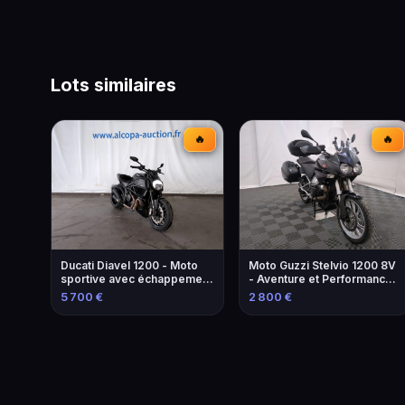
Lots similaires
🔥
🔥
Ducati Diavel 1200 - Moto
Moto Guzzi Stelvio 1200 8V
sportive avec échappement
- Aventure et Performance -
modifié
2013
5 700 €
2 800 €