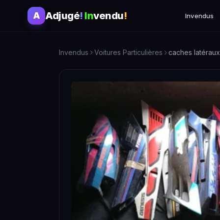
Adjugé
!
In
vendu
!
A
Invendus
Invendus
Voitures Particulières
caches latéraux