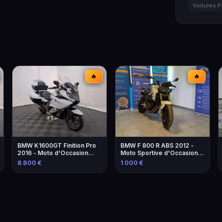
Voitures P
🔥
🔥
BMW K1600GT Finition Pro
BMW F 800 R ABS 2012 -
2016 - Moto d'Occasion
Moto Sportive d'Occasion à
avec Équipements
Marseille
8 800 €
1 000 €