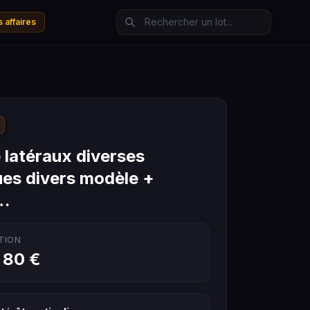
 affaires
 latéraux diverses
es divers modèle +
…
TION
 80 €