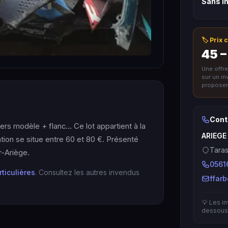
Sans in
🏷️ Prix
45 –
Une offr
sur un i
proposer 
Cont
ers modèle + flanc… Ce lot appartient à la
ARIEGE
ation se situe entre 60 et 80 €. Présenté
Taras
-Ariège.
0561
rticulières
. Consultez les autres invendus
ffar
💡 Les i
dessous 