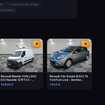
026
📍 Tarascon-Sur-Ariège
articulières
🔥
🔥
Renault Master FGN L2H2
Renault Clio Estate III DCI 75
DCI Nacelle 121FTCC -
TomTom Live - Berline
Élévateur de 2021
familiale économique
14 800 €
1 600 €