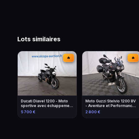
Lots similaires
🔥
🔥
Ducati Diavel 1200 - Moto
Moto Guzzi Stelvio 1200 8V
sportive avec échappement
- Aventure et Performance -
modifié
2013
5 700 €
2 800 €