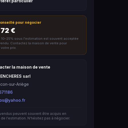
térêt particulier
 conseillé pour négocier
 72 €
e 10–25% sous l'estimation est souvent acceptée
nvendu. Contactez la maison de vente pour
votre prix.
acter la maison de vente
 ENCHERES sarl
con-sur-Ariège
671186
bos@yahoo.fr
nvendus peuvent souvent être acquis en
de l'estimation. N'hésitez pas à négocier.