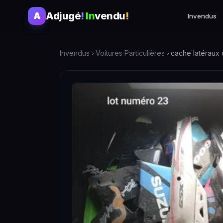
Adjugé
!
In
vendu
!
A
Invendus
Invendus
Voitures Particulières
cache latéraux