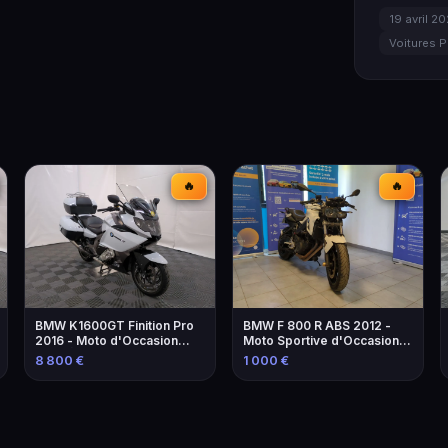
19 avril 2
Voitures P
🔥
🔥
BMW K1600GT Finition Pro
BMW F 800 R ABS 2012 -
2016 - Moto d'Occasion
Moto Sportive d'Occasion à
avec Équipements
Marseille
8 800 €
1 000 €