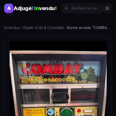
Adjugé
!
In
vendu
!
A
Invendus
Objets d'art & Curiosités
Borne arcade "COMBAT" SEGA année 1969.