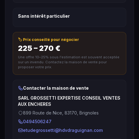
Sans intérêt particulier
🏷️ Prix conseillé pour négocier
225 – 270 €
Une offre 10–25% sous l'estimation est souvent acceptée
sur un invendu. Contactez la maison de vente pour
proposer votre prix.
Contacter la maison de vente
SARL GROSSETTI EXPERTISE CONSEIL VENTES
AUX ENCHERES
899 Route de Nice, 83170, Brignoles
0494506247
etudegrossetti@hdvdraguignan.com