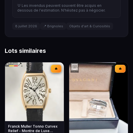
💡 Les invendus peuvent souvent être acquis en
dessous de l'estimation. N'hésitez pas à négocier.
8 juillet 2026
📍 Brignoles
Objets d'art & Curiosités
Lots similaires
🔥
🔥
Franck Muller Tonno Curvex
Relief - Montre de Luxe