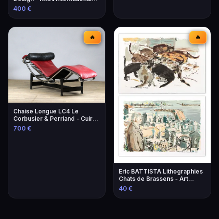
Éditeur
400 €
🔥
🔥
Chaise Longue LC4 Le
Corbusier & Perriand - Cuir
Lie-de-Vin
700 €
Eric BATTISTA Lithographies
Chats de Brassens - Art
Contemporain
40 €