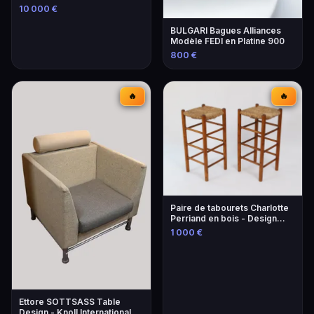
Unique
10 000 €
BULGARI Bagues Alliances
Modèle FEDI en Platine 900
800 €
🔥
🔥
Paire de tabourets Charlotte
Perriand en bois - Design
iconique
1 000 €
Ettore SOTTSASS Table
Design - Knoll International