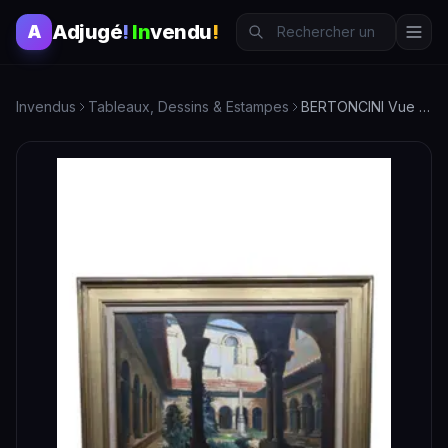
Adjugé
!
In
vendu
!
A
Invendus
Tableaux, Dessins & Estampes
BERTONCINI Vue de cloître - Tableau XXe siècle