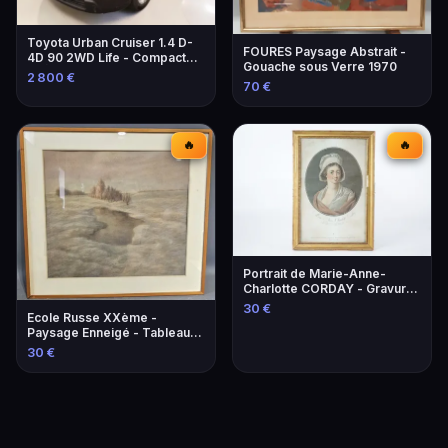
Toyota Urban Cruiser 1.4 D-
FOURES Paysage Abstrait -
4D 90 2WD Life - Compacte
Gouache sous Verre 1970
et Économique
2 800 €
70 €
🔥
🔥
Portrait de Marie-Anne-
Charlotte CORDAY - Gravure
historique
30 €
Ecole Russe XXème -
Paysage Enneigé - Tableau
Original
30 €