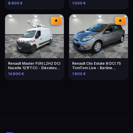
Équipements
Marseille
8 800 €
1 000 €
🔥
🔥
Renault Master FGN L2H2 DCI
Renault Clio Estate III DCI 75
Nacelle 121FTCC - Élévateur
TomTom Live - Berline
de 2021
familiale économique
14 800 €
1 600 €