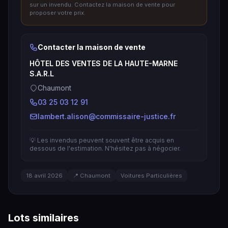
sur un invendu. Contactez la maison de vente pour
proposer votre prix.
Contacter la maison de vente
HÔTEL DES VENTES DE LA HAUTE-MARNE
S.A.R.L
Chaumont
03 25 03 12 91
lambert.alison@commissaire-justice.fr
💡 Les invendus peuvent souvent être acquis en
dessous de l'estimation. N'hésitez pas à négocier.
18 avril 2026
📍 Chaumont
Voitures Particulières
Lots similaires