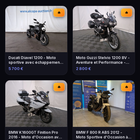
🔥
🔥
Ducati Diavel 1200 - Moto
Moto Guzzi Stelvio 1200 8V -
sportive avec échappement
Aventure et Performance -
modifié
2013
5 700 €
2 800 €
🔥
🔥
BMW K1600GT Finition Pro
BMW F 800 R ABS 2012 -
2016 - Moto d'Occasion avec
Moto Sportive d'Occasion à