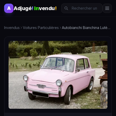
Adjugé
!
In
vendu
!
A
Invendus
Voitures Particulières
Autobianchi Bianchina Lutèce. 67 810 km non garantis et évol…