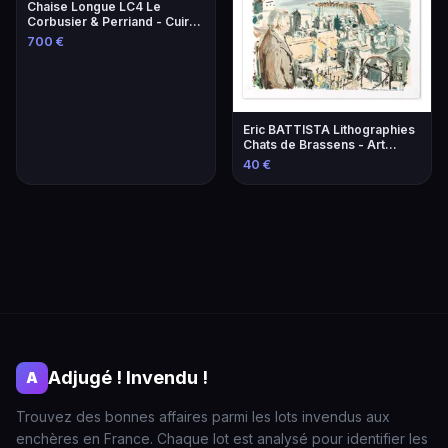
Chaise Longue LC4 Le
Corbusier & Perriand - Cuir
Lie-de-Vin
700 €
Eric BATTISTA Lithographies
Chats de Brassens - Art
Contemporain
40 €
Adjugé ! Invendu !
A
Trouvez des bonnes affaires parmi les lots invendus aux
enchères en France. Chaque lot est analysé pour identifier les