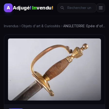
Adjugé
!
In
vendu
!
A
Invendus
Objets d'art & Curiosités
ANGLETERRE: Epée d'officier d'infanterie modele 1796 à garde…