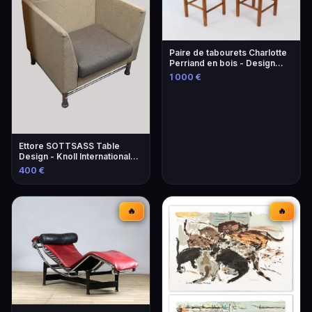
Paire de tabourets Charlotte
Perriand en bois - Design
iconique
1 000 €
Ettore SOTTSASS Table
Design - Knoll International
Éditeur
400 €
🔥
🔥