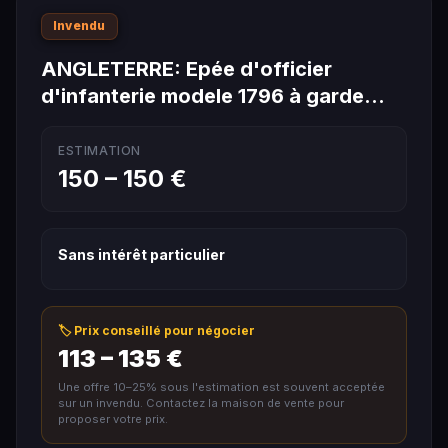
Invendu
ANGLETERRE: Epée d'officier
d'infanterie modele 1796 à garde…
ESTIMATION
150 – 150 €
Sans intérêt particulier
🏷️ Prix conseillé pour négocier
113 – 135 €
Une offre 10–25% sous l'estimation est souvent acceptée
sur un invendu. Contactez la maison de vente pour
proposer votre prix.