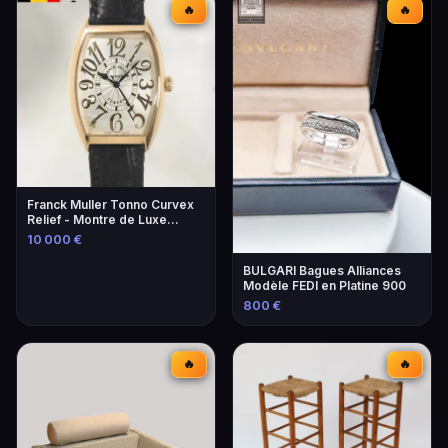
🔥
🔥
Franck Muller Tonno Curvex
Relief - Montre de Luxe
Unique
10 000 €
BULGARI Bagues Alliances
Modèle FEDI en Platine 900
800 €
🔥
🔥