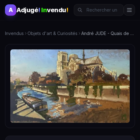
Adjugé
!
In
vendu
!
A
Invendus
Objets d'art & Curiosités
André JUDE - Quais de Seine 50 x 82 - Œuvre d'art contemporaine