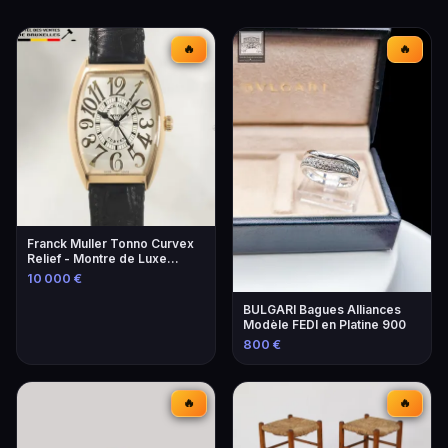
🔥
🔥
Franck Muller Tonno Curvex
Relief - Montre de Luxe
Unique
10 000 €
BULGARI Bagues Alliances
Modèle FEDI en Platine 900
800 €
🔥
🔥