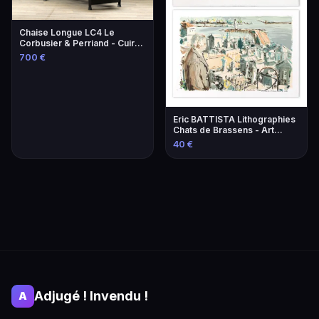
Chaise Longue LC4 Le
Corbusier & Perriand - Cuir
Lie-de-Vin
700 €
Eric BATTISTA Lithographies
Chats de Brassens - Art
Contemporain
40 €
Adjugé ! Invendu !
A