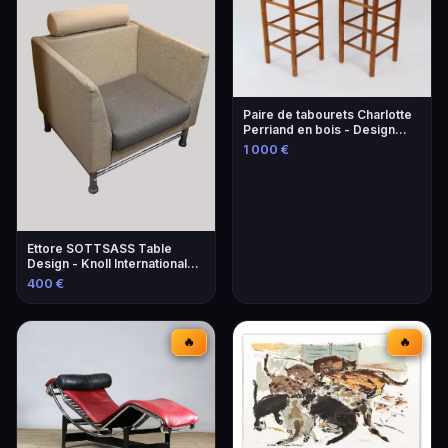
Paire de tabourets Charlotte
Perriand en bois - Design
iconique
1 000 €
Ettore SOTTSASS Table
Design - Knoll International
Éditeur
400 €
🔥
🔥