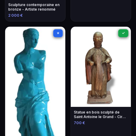
Sculpture contemporaine en
bronze - Artiste renommé
2 000 €
⭐
✓
Statue en bois sculpté de
Saint Antoine le Grand - Circa
1700 - H. 108 cm
700 €