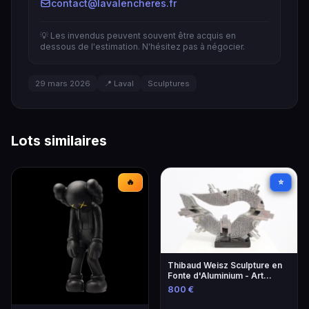
contact@lavalencheres.fr
💡 Les invendus peuvent souvent être acquis en
dessous de l'estimation. N'hésitez pas à négocier.
29 mars 2026
📍 Laval
Sculptures
Lots similaires
🔥
⭐
Thibaud Weisz Sculpture en
Fonte d'Aluminium - Art
Contemporain
800 €