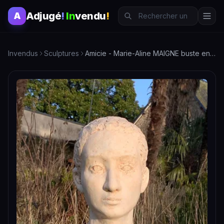
Adjugé
!
In
vendu
!
A
Invendus
Sculptures
Amicie - Marie-Aline MAIGNE buste en résine patiné 35 cm