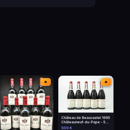
🔥
🔥
Château de Beaucastel 1995
Châteauneuf-du-Pape - 5
Bouteilles
500 €