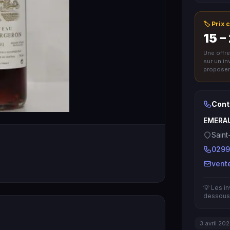
🏷️ Prix
15 –
Une offr
sur un i
proposer 
Cont
EMERA
Saint
0299
vent
💡 Les i
dessous 
3 avril 20