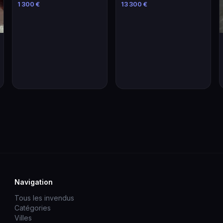
et pratique
Chic - SUV élégant et
1 300 €
13 300 €
performant
Navigation
Tous les invendus
Catégories
Villes