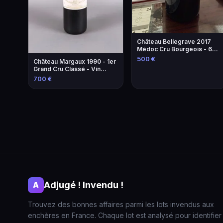
Château Bellegrave 2017
Médoc Cru Bourgeois - 60
Bouteilles
500 €
Château Margaux 1990 - 1er
Grand Cru Classé - Vin
Rouge d'Exception
700 €
Adjugé ! Invendu !
A
Trouvez des bonnes affaires parmi les lots invendus aux
enchères en France. Chaque lot est analysé pour identifier