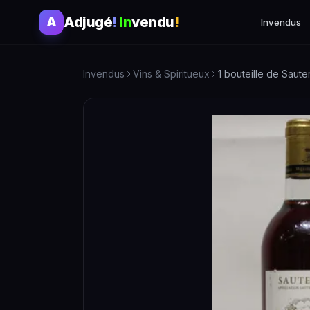
Adjugé
!
In
vendu
!
A
Invendus
Invendus
Vins & Spiritueux
1 bouteille de Saut