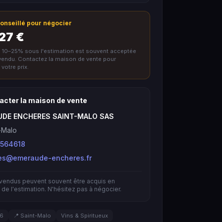
 conseillé pour négocier
 27 €
e 10–25% sous l'estimation est souvent acceptée
nvendu. Contactez la maison de vente pour
votre prix.
acter la maison de vente
UDE ENCHERES SAINT-MALO SAS
-Malo
564618
es@emeraude-encheres.fr
nvendus peuvent souvent être acquis en
de l'estimation. N'hésitez pas à négocier.
26
📍 Saint-Malo
Vins & Spiritueux