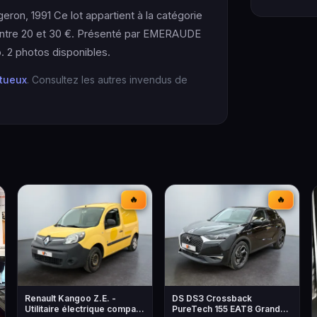
eron, 1991 Ce lot appartient à la catégorie
e entre 20 et 30 €. Présenté par EMERAUDE
2 photos disponibles.
itueux
. Consultez les autres invendus de
🔥
🔥
Renault Kangoo Z.E. -
DS DS3 Crossback
Utilitaire électrique compact
PureTech 155 EAT8 Grand