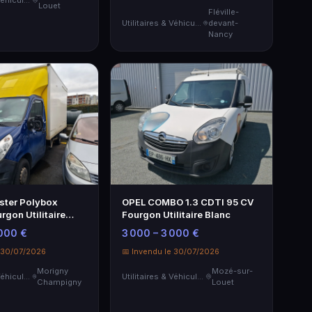
Utilitaires & Véhicules de Société
Louet
Fléville-
Utilitaires & Véhicules de Société
devant-
Nancy
ster Polybox
OPEL COMBO 1.3 CDTI 95 CV
rgon Utilitaire
Fourgon Utilitaire Blanc
 000 €
3 000 – 3 000 €
e 30/07/2026
📅 Invendu le 30/07/2026
Morigny
Mozé-sur-
Utilitaires & Véhicules de Société
Utilitaires & Véhicules de Société
Champigny
Louet