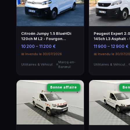
Citroën Jumpy 1.5 BlueHDi
Peugeot Expert 2.
120ch M L2 - Fourgon
145ch L3 Asphalt - U
Utilitaire Blanc
Blanc
10 200 – 11 200 €
11 900 – 12 900 €
📅 Invendu le 30/07/2026
📅 Invendu le 30/07/2
Marcq-en-
Utilitaires & Véhicules de Société
Utilitaires & Véhicules de Société
Barœul
Bonne affaire
Bon