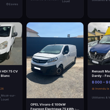
Louet
Esvres
6 HDI 75 CV
Renault Ma
n Blanc
Dardy - Fou
Diesel
8 000 – 9
026
📅 Invendu l
Mozé-sur-
Louet
OPEL Vivaro-E 100kW
Fourgon Électrique 75 kWh -