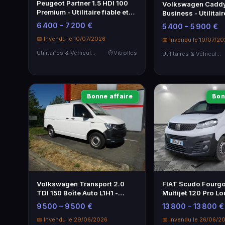
Peugeot Partner 1.5 HDI 100
Volkswagen Caddy
Premium - Utilitaire fiable et
Business - Utilitair
économique
économique
6 400 – 7 200 €
5 400 – 5 900 €
📅 Invendu le 10/07/2026
📅 Invendu le 10/07/2
Utilitaires & Véhicules de Société
Vitrolles
Utilitaires & Véhicules de Société
Bonne affaire
Bon
Volkswagen Transport 2.0
FIAT Scudo Fourgo
TDI 150 Boîte Auto L1H1 -
Multijet 120 Pro Lo
Utilitaire de qualité
Utilitaire Pratique
9 500 – 9 500 €
13 800 – 13 800 €
📅 Invendu le 29/06/2026
📅 Invendu le 26/06/2