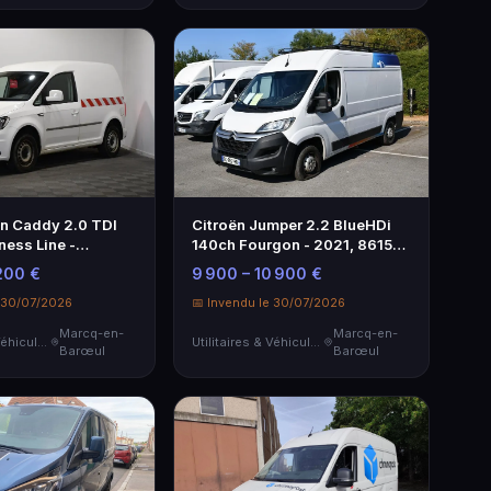
n Caddy 2.0 TDI
Citroën Jumper 2.2 BlueHDi
ness Line -
140ch Fourgon - 2021, 86154
lanc
km
200 €
9 900 – 10 900 €
e 30/07/2026
📅 Invendu le 30/07/2026
Marcq-en-
Marcq-en-
Utilitaires & Véhicules de Société
Utilitaires & Véhicules de Société
Barœul
Barœul