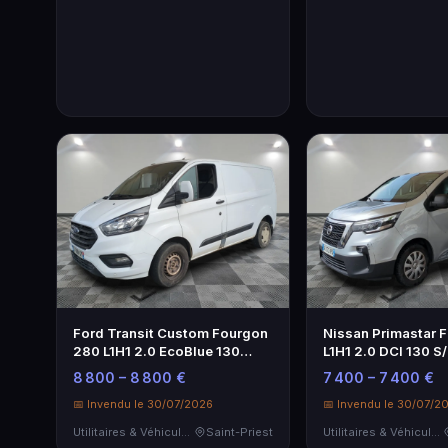
Ford Transit Custom Fourgon
Nissan Primastar 
280 L1H1 2.0 EcoBlue 130
L1H1 2.0 DCI 130 S
Trend Business
Connecta - 2022
8 800 – 8 800 €
7 400 – 7 400 €
📅 Invendu le 30/07/2026
📅 Invendu le 30/07/2
Utilitaires & Véhicules de Société
Saint-Priest
Utilitaires & Véhicules de Société