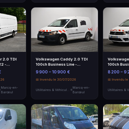
r 2.0 TDI
Volkswagen Caddy 2.0 TDI
Volkswage
2 -
100ch Business Line -
100ch Busi
Utilitaire Blanc
Utilitaire B
€
9 900 – 10 900 €
8 200 – 9 
026
📅 Invendu le 30/07/2026
📅 Invendu l
Marcq-en-
Marcq-en-
Utilitaires & Véhicules de Société
Barœul
Barœul