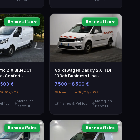
Bonne affaire
Bonne affaire
fic 2.0 BlueDCI
Volkswagen Caddy 2.0 TDI
d-Confort -
100ch Business Line -
2022
Utilitaire blanc
2 500 €
7 500 – 8 500 €
e 30/07/2026
📅 Invendu le 30/07/2026
Marcq-en-
Marcq-en-
Utilitaires & Véhicules de Société
Utilitaires & Véhicules de Société
Barœul
Barœul
Bonne affaire
Bonne affaire