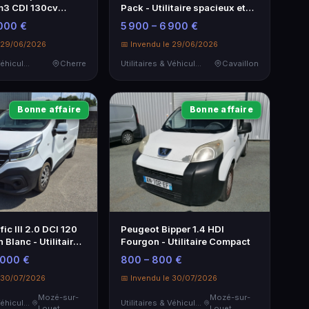
m3 CDI 130cv
Pack - Utilitaire spacieux et
ncy
performant
 000 €
5 900 – 6 900 €
e 29/06/2026
📅 Invendu le 29/06/2026
Utilitaires & Véhicules de Société
Cherre
Utilitaires & Véhicules de Société
Cavaillon
Bonne affaire
Bonne affaire
fic III 2.0 DCI 120
Peugeot Bipper 1.4 HDI
Blanc - Utilitaire
Fourgon - Utilitaire Compact
1 000 €
800 – 800 €
e 30/07/2026
📅 Invendu le 30/07/2026
Mozé-sur-
Mozé-sur-
Utilitaires & Véhicules de Société
Utilitaires & Véhicules de Société
Louet
Louet