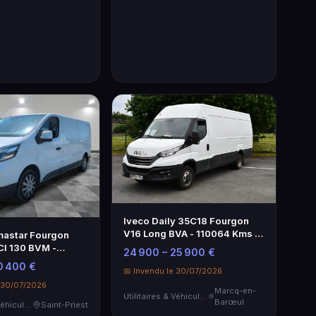
Iveco Daily 35C18 Fourgon
V16 Long BVA - 110064 Kms -
mastar Fourgon
2022
CI 130 BVM -
24 900 – 25 900 €
 rénover
0 400 €
📅 Invendu le 30/07/2026
e 30/07/2026
Marcq-en-
Utilitaires & Véhicules de Société
Barœul
Utilitaires & Véhicules de Société
Saint-Priest