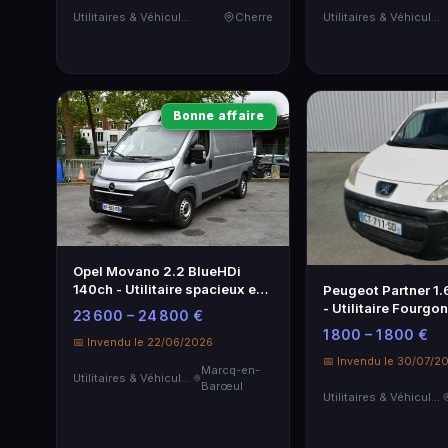
Utilitaires & Véhicules de Société
Cherre
Utilitaires & Véhicules de Société
Bonne affaire
Opel Movano 2.2 BlueHDi
140ch - Utilitaire spacieux et
Peugeot Partner 1.
performant
- Utilitaire Fourgo
23 600 – 24 800 €
1 800 – 1 800 €
📅 Invendu le 22/06/2026
📅 Invendu le 30/07/2
Marcq-en-
Utilitaires & Véhicules de Société
Barœul
Utilitaires & Véhicules de Société