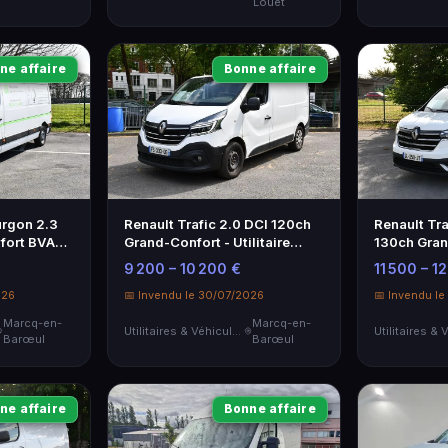
Louet
ne affaire
Bonne affaire
urgon 2.3
Renault Trafic 2.0 DCI 120ch
Renault Tra
fort BVA
Grand-Confort - Utilitaire
130ch Gran
Blanc 2020
Utilitaire 
9 200 – 10 200 €
11 500 – 1
026
📅 Invendu le 30/07/2026
📅 Invendu l
Marcq-en-
Marcq-en-
Utilitaires & Véhicules de Société
Barœul
Barœul
ne affaire
Bonne affaire