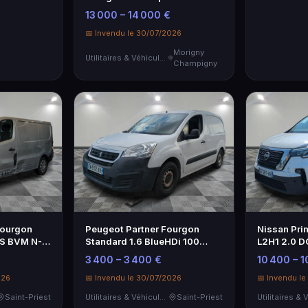
2023
13 000 – 14 000 €
📅 Invendu le 30/07/2026
Morigny
Utilitaires & Véhicules de Société
Champigny
Fourgon
Peugeot Partner Fourgon
Nissan Pri
/S BVM N-
Standard 1.6 BlueHDi 100
L2H1 2.0 D
BVM5 Premium - Euro 6
Utilitaire à
3 400 – 3 400 €
10 400 – 1
026
📅 Invendu le 30/07/2026
📅 Invendu l
Saint-Priest
Utilitaires & Véhicules de Société
Saint-Priest