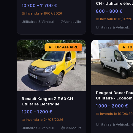
fiable
CH - Utilitaire élec
10 700 – 11 700 €
spacieux
800 – 800 €
📅 Invendu le 16/07/2026
📅 Invendu le 01/07/2
Utilitaires & Véhicules de Société
Vendeville
Utilitaires & Véhicules de Société
🔥 TOP AFFAIRE
🔥 TO
Peugeot Boxer Fo
Utilitaire - Économ
Renault Kangoo Z.E 60 CH
Espace
Utilitaire Électrique
1 000 – 2 000 €
1 200 – 1 200 €
📅 Invendu le 19/06/2
📅 Invendu le 24/06/2026
Utilitaires & Véhicules de Société
Utilitaires & Véhicules de Société
GéNicourt