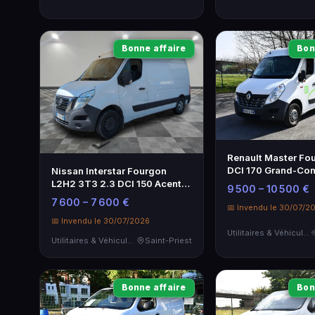
Bonne affaire
Bon
Renault Master Fo
DCI 170 Grand-Con
Nissan Interstar Fourgon
2019
L2H2 3T3 2.3 DCI 150 Acenta
9 500 – 10 500 €
- Utilitaire de 2022
7 600 – 7 600 €
📅 Invendu le 30/07/2
📅 Invendu le 30/07/2026
Utilitaires & Véhicules de Société
Utilitaires & Véhicules de Société
Saint-Priest
Bonne affaire
Bon