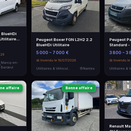
0 BlueHDi
tilitaire
Peugeot Boxer FGN L2H2 2.2
Peugeot Pa
BlueHDi Utilitaire
Standard - 
et Fiable
5 000 – 7 000 €
3 800 – 3 
026
📅 Invendu le 16/07/2026
📅 Invendu le
Marcq-en-
Barœul
Utilitaires & Véhicules de Société
Nantes
ne affaire
Bonne affaire
Renault Ma