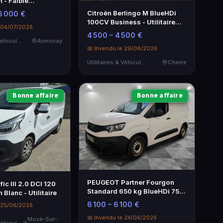
 - Faible
e, TVA
Citroën Berlingo M BlueHDi
6 000 €
le
100CV Business - Utilitaire
e 04/07/2026
économique
4 500 – 4 500 €
Utilitaires & Véhicules de Société
Annonay
📅 Invendu le 29/06/2026
Utilitaires & Véhicules de Société
Cherre
Bonne affaire
Bonne affaire
PEUGEOT Partner Fourgon
fic III 2.0 DCI 120
Standard 650 kg BlueHDi 75
Blanc - Utilitaire
BVM5 Premium
6 100 – 6 100 €
e 25/06/2026
📅 Invendu le 24/06/2026
Mozé-Sur-