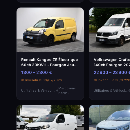
Renault Kangoo ZE Électrique
Volkswagen Crafte
60ch 33KWH - Fourgon Jaune
140ch Fourgon 202
2017
Excellent État
1 300 – 2 300 €
22 900 – 23 900 
📅 Invendu le 30/07/2026
📅 Invendu le 30/07/2
Marcq-en-
Utilitaires & Véhicules de Société
Utilitaires & Véhicules de Société
Barœul