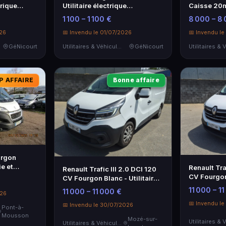
trique
Utilitaire électrique
Caisse 20
performant
Blueefficie
1 100 – 1 100 €
8 000 – 8
026
📅 Invendu le 01/07/2026
📅 Invendu l
GéNicourt
Utilitaires & Véhicules de Société
GéNicourt
P AFFAIRE
Bonne affaire
urgon
ie et
Renault Tra
Renault Trafic III 2.0 DCI 120
CV Fourgon 
CV Fourgon Blanc - Utilitaire
Pratique
Pratique
11 000 – 1
11 000 – 11 000 €
026
📅 Invendu l
📅 Invendu le 30/07/2026
Pont-à-
Mousson
Mozé-sur-
Utilitaires & Véhicules de Société