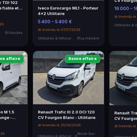
CV Fourgon
 TDI 102
Kilométrag
e fiable et
Iveco Eurocargo ML1 - Porteur
16 000 – 1
Récupérab
4x2 Utilitaire
📅 Invendu l
5 400 – 5 400 €
026
📅 Invendu le 07/07/2026
Vitrolles
Utilitaires & Véhicules de Société
La mézière
ne affaire
Bonne affaire
n M 1.5
Renault Trafic III 2.0 DCI 120
Renault Tra
unge -
CV Fourgon Blanc - Utilitaire
CV Fourgon 
📅 Invendu le 25/06/2026
📅 Invendu l
026
Mozé-Sur-
Utilitaires & Véhicules de Société