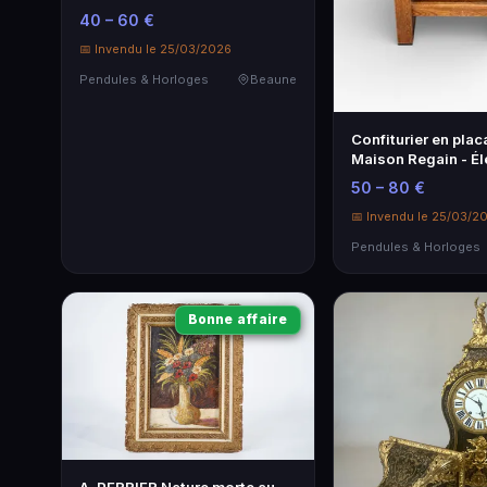
Horloge
40 – 60 €
📅 Invendu le 25/03/2026
Pendules & Horloges
Beaune
Confiturier en pla
Maison Regain - É
intemporelle
50 – 80 €
📅 Invendu le 25/03/2
Pendules & Horloges
Bonne affaire