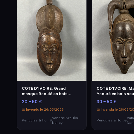
COTE D'IVOIRE. Grand
COTE D'IVOIRE. M
masque Baoulé en bois
Yaouré en bois scu
sculpté. XXe siècle. H. = 53
siècle. H. = 39 cm.
30 – 50 €
30 – 50 €
cm.
📅 Invendu le 26/03/2026
📅 Invendu le 26/03/2
Vandœuvre-lès-
Van
Pendules & Horloges
Pendules & Horloges
Nancy
Nan