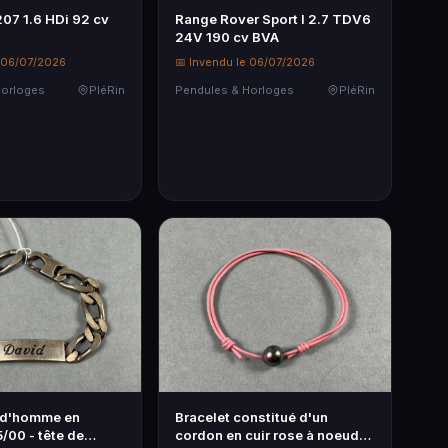
7 1.6 HDi 92 cv
Range Rover Sport I 2.7 TDV6
24V 190 cv BVA
e 06/07/2026
📅 Invendu le 06/07/2026
Horloges
PléRin
Pendules & Horloges
PléRin
 d'homme en
Bracelet constitué d'un
/00 - tête de
cordon en cuir rose à noeuds