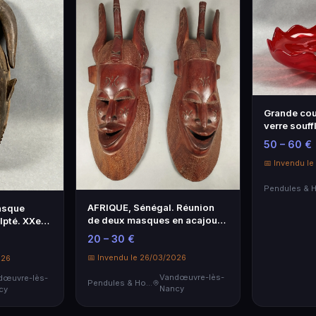
Grande cou
verre souff
coquelicot,
50 – 60 €
ondulée, l'
renfermant 
📅 Invendu l
AFRIQUE, Sénégal. Réunion
asque
de deux masques en acajou.
lpté. XXe
Haut. 70 cm (environ) x 30
20 – 30 €
cm.
📅 Invendu le 26/03/2026
026
Vandœuvre-lès-
dœuvre-lès-
Pendules & Horloges
Nancy
cy