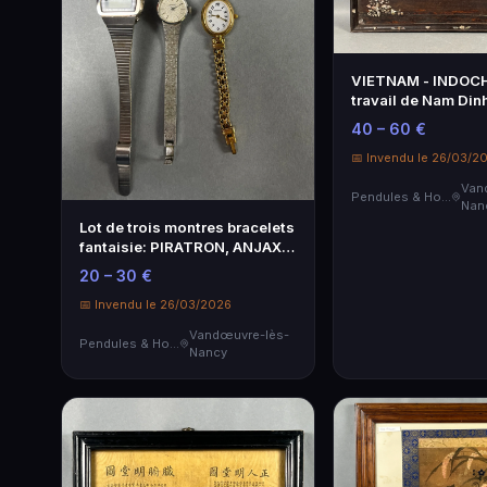
VIETNAM - INDOCH
travail de Nam Dinh
décor de nacre inc
40 – 60 €
fleurs et de papillo
manques...
📅 Invendu le 26/03/2
Van
Pendules & Horloges
Nan
Lot de trois montres bracelets
fantaisie: PIRATRON, ANJAX
et FONTENAY.
20 – 30 €
📅 Invendu le 26/03/2026
Vandœuvre-lès-
Pendules & Horloges
Nancy