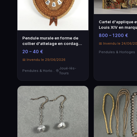
Cartel d'applique 
Louis XIV en marqu
800 – 1 200 €
Pendule murale en forme de
collier d'attelage en cordage,
📅 Invendu le 24/06/2
anneaux de laiton et plastique
20 – 40 €
Pendules & Horloges
blanc. 50 x 25 cm.
📅 Invendu le 29/06/2026
Joué-lès-
Pendules & Horloges
Tours