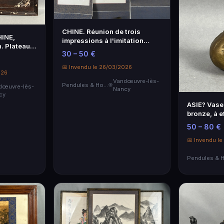
CHINE. Réunion de trois
INE,
impressions à l'imitation
. Plateau à
d'encres sur papier,
30 – 50 €
rustée de
contrecollées et montées en
n. Petits
rouleaux. XXe sièc...
📅 Invendu le 26/03/2026
026
Vandœuvre-lès-
Pendules & Horloges
dœuvre-lès-
Nancy
cy
ASIE? Vase 
bronze, à e
siècle. H. =
50 – 80 €
📅 Invendu l