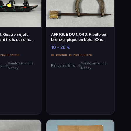
. Quatre sujets
AFRIQUE DU NORD. Fibule en
ont trois sur une
bronze, pique en bois. XXe
plâtre patiné et
siècle. L. = 17 cm.
10 – 20 €
 personnages
...
e 26/03/2026
📅 Invendu le 26/03/2026
Vandœuvre-lès-
Vandœuvre-lès-
Pendules & Horloges
Pendules & Horloges
Nancy
Nancy