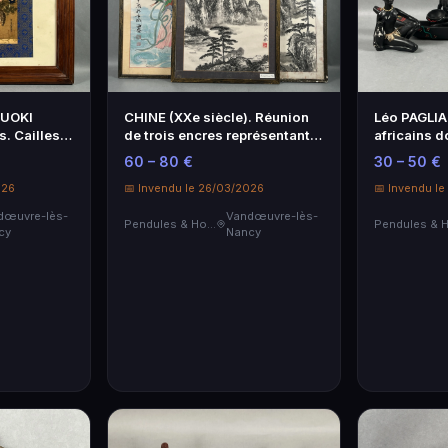
SUOKI
CHINE (XXe siècle). Réunion
Léo PAGLIAI
s. Cailles,
de trois encres représentant
africains d
notamment la rivière Huai He,
pirogue en 
60 – 80 €
30 – 50 €
drée. 40,5
les anciens chemins de
peint. Les
.
026
Huashan...
📅 Invendu le 26/03/2026
agrémentés
📅 Invendu l
dœuvre-lès-
Vandœuvre-lès-
Pendules & Horloges
cy
Nancy