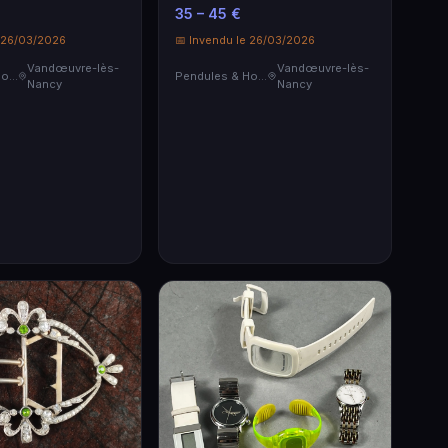
ourée), à mailles
coulissants, retenant une
35 – 45 €
g. 23 cm. Poids :
perle grise de Tahiti. D. perle:
e 26/03/2026
8/9 mm.
📅 Invendu le 26/03/2026
Vandœuvre-lès-
Vandœuvre-lès-
Pendules & Horloges
Pendules & Horloges
Nancy
Nancy