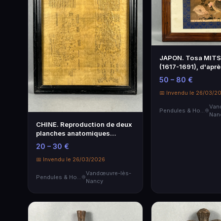
JAPON. Tosa MIT
(1617-1691), d'aprè
criquet et millet.
50 – 80 €
Reproduction enca
x 40,5 cm. (à vue)..
📅 Invendu le 26/03/2
Van
Pendules & Horloges
Nan
CHINE. Reproduction de deux
planches anatomiques
anciennes pour l'acupuncture.
20 – 30 €
Dim. feuille: 58,8 x 49,9 cm.
📅 Invendu le 26/03/2026
Vandœuvre-lès-
Pendules & Horloges
Nancy