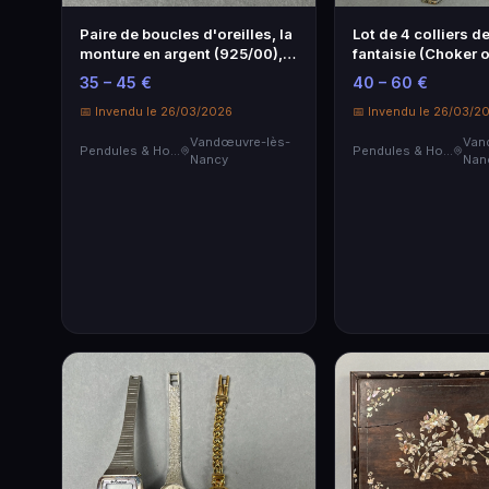
Paire de boucles d'oreilles, la
Lot de 4 colliers d
monture en argent (925/00),
fantaisie (Choker o
retenant chacune une perle
rangs). Fermoirs u
35 – 45 €
40 – 60 €
grise dite "Keshi" de Tahitii....
accidentés.
📅 Invendu le 26/03/2026
📅 Invendu le 26/03/2
Vandœuvre-lès-
Van
Pendules & Horloges
Pendules & Horloges
Nancy
Nan