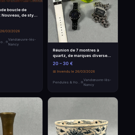
nde boucle de
t Nouveau, de style
en argent doré
anglier) ornée de
e 26/03/2026
Vandœuvre-lès-
Pendules & Horloges
Nancy
Réunion de 7 montres à
quartz, de marques diverses
(Louis PION, SWATCH, NIKE,
20 – 30 €
TABOO-TABOO, Jean-Paul
GAULTIER), la pl...
📅 Invendu le 26/03/2026
Vandœuvre-lès-
Pendules & Horloges
Nancy