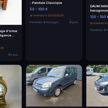
- Pendule Classique
DAUM NAN
50 – 100 €
hexagonale
Art verrier
📅 Invendu le 25/03/2026
120 – 150 
Pendules & Horloges
Lyon
📅 Invendu l
Pendules & 
cage d'orme
légance
026
Paris