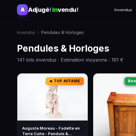
Adjugé
!
In
vendu
!
A
Invendus
Invendus
Pendules & Horloges
Pendules & Horloges
141 lots invendus · Estimation moyenne : 161 €
🔥 TOP AFFAIRE
Bon
Auguste Moreau - Fadette en
Terre Cuite - Pendule &