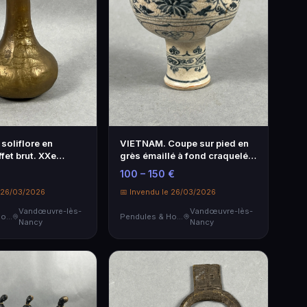
soliflore en
VIETNAM. Coupe sur pied en
ffet brut. XXe
grès émaillé à fond craquelé,
 19,5 cm.
garnie à l'intérieur d'une
100 – 150 €
tortue en relief découvrant
e 26/03/2026
une f...
📅 Invendu le 26/03/2026
Vandœuvre-lès-
Vandœuvre-lès-
Pendules & Horloges
Pendules & Horloges
Nancy
Nancy