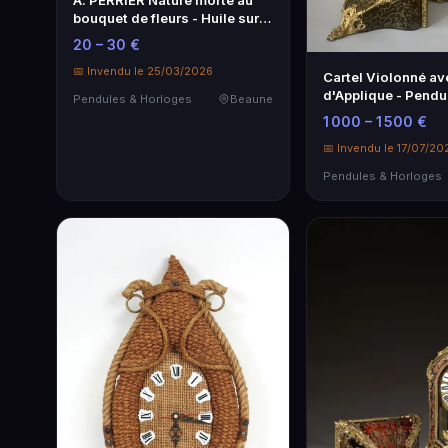
A. PERRIER Nature morte au
bouquet de fleurs - Huile sur
toile XXe
20 – 30 €
📅 Invendu le 25/03/2026
Cartel Violonné a
d'Applique - Pendu
Pendules & Horloges
Beaune
Ancienne
1 000 – 1 500 €
📅 Invendu le 17/07/20
Pendules & Horloges