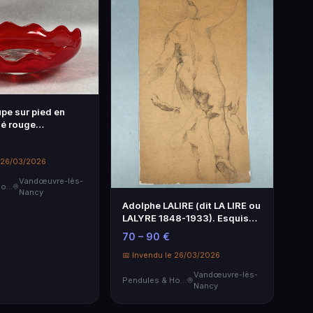
pe sur pied en
lé rouge
 la bordure
ombilic central
deux pièces...
e 26/03/2026
Vandœuvre-lès-
Pendules & Horloges
Nancy
Adolphe LALIRE (dit LA LIRE ou
LALYRE 1848-1933). Esquisse
d'un putto - enfant, nu de dos.
70 – 90 €
Crayon de deux couleurs su...
📅 Invendu le 26/03/2026
Vandœuvre-lès-
Pendules & Horloges
Nancy