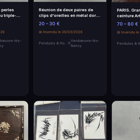
e perles
Réunion de deux paires de
PARIS. Gra
u triple-
clips d'oreilles en métal doré
ceinture Ar
sés ou
ou argenté. L'une signée
guirlande, 
20 – 30 €
70 – 80 €
AGATHA Paris.
(800/00 - s
026
📅 Invendu le 26/03/2026
strass....
📅 Invendu l
dœuvre-lès-
Vandœuvre-lès-
Pendules & Horloges
cy
Nancy