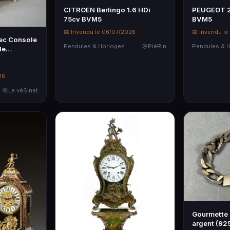
CITROEN Berlingo 1.6 HDi
PEUGEOT 20
75cv BVM5
BVM5
📅 Invendu le 06/07/2026
📅 Invendu l
vec Console
Pendules & Horloges
PléRin
Pendules & 
le
26
Le véSinet
Gourmette
argent (925