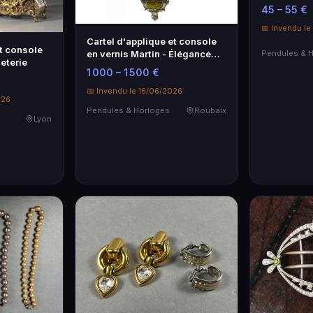
Minerve dét
45 – 55 €
figaro. Lon
49,3 g.
📅 Invendu l
Cartel d'applique et console
et console
en vernis Martin - Élégance
eterie
classique
1 000 – 1 500 €
📅 Invendu le 16/06/2026
026
Pendules & Horloges
Roubaix
Lyon