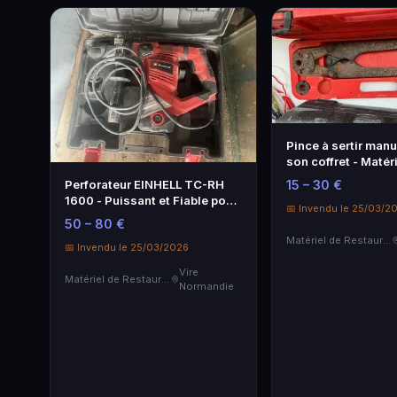
Pince à sertir man
son coffret - Matér
Restauration
Perforateur EINHELL TC-RH
15 – 30 €
1600 - Puissant et Fiable pour
📅 Invendu le 25/03/2
les Projets de Rénovation
50 – 80 €
Matériel de Restauration & Hôtellerie
📅 Invendu le 25/03/2026
Vire
Matériel de Restauration & Hôtellerie
Normandie