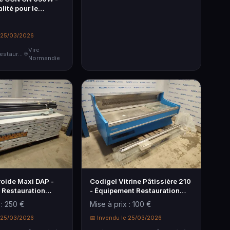
lité pour le
e 25/03/2026
Vire
Matériel de Restauration & Hôtellerie
Normandie
oide Maxi DAP -
Codigel Vitrine Pâtissière 210
e Restauration
- Équipement Restauration
nelle
Professionnelle
 : 250 €
Mise à prix : 100 €
e 25/03/2026
📅 Invendu le 25/03/2026