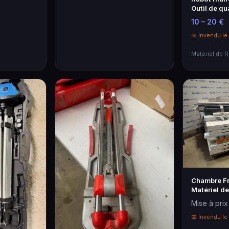
Outil de qua
bricolage
10 – 20 €
📅 Invendu l
Chambre Fr
Matériel d
Profession
Mise à prix
📅 Invendu l