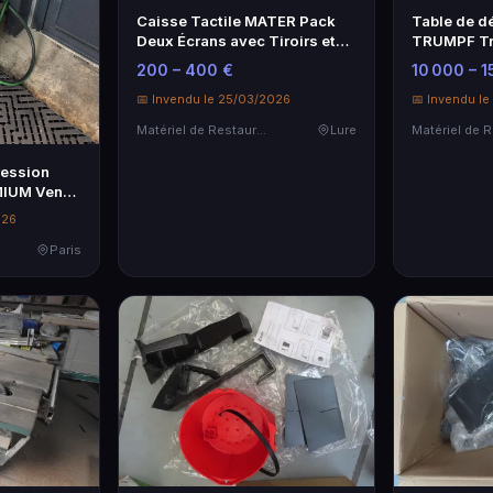
Caisse Tactile MATER Pack
Table de d
Deux Écrans avec Tiroirs et
TRUMPF Tr
Imprimante
Haute Préc
200 – 400 €
10 000 – 1
📅 Invendu le 25/03/2026
📅 Invendu l
Matériel de Restauration & Hôtellerie
Lure
ression
MIUM Vendu
026
Paris