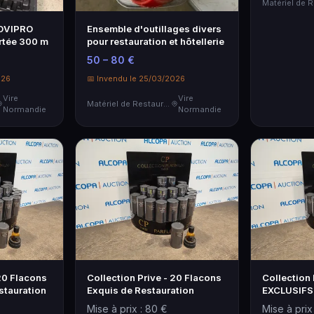
NOVIPRO
Ensemble d'outillages divers
rtée 300 m
pour restauration et hôtellerie
50 – 80 €
026
📅 Invendu le 25/03/2026
Vire
Vire
Matériel de Restauration & Hôtellerie
Normandie
Normandie
 20 Flacons
Collection Prive - 20 Flacons
Collection 
stauration
Exquis de Restauration
EXCLUSIFS 
Mise à prix : 80 €
Mise à prix