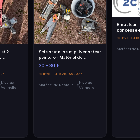
Enrouleur,
ponceuse et
de Restaur
📅 Invendu l
 et 2
Scie sauteuse et pulvérisateur
s
peinture - Matériel de
bricolage
30 – 30 €
026
📅 Invendu le 25/03/2026
Nivolas-
Nivolas-
Matériel de Restauration & Hôtellerie
Vermelle
Vermelle