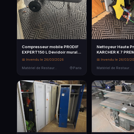
Compresseur mobile PRODIF
Nettoyeur Haute P
EXPERT150 L Dévidoir mural
KARCHER K 7 PRE
pour air comprimé Polisseuse
dans l'état
📅 Invendu le 26/03/2026
📅 Invendu le 26/03/2
Pneumatique Vendu dans
l'état
Matériel de Restauration & Hôtellerie
Paris
Matériel de Restauration & Hôtellerie