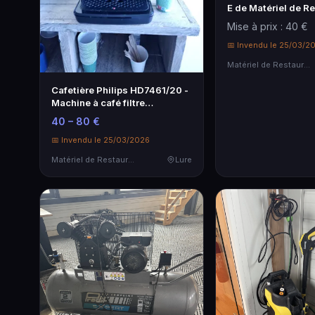
E de Matériel de R
& Hôtellerie
Mise à prix : 40 €
📅 Invendu le 25/03/2
Matériel de Restauration & Hôtellerie
Cafetière Philips HD7461/20 -
Machine à café filtre
d'occasion
40 – 80 €
📅 Invendu le 25/03/2026
Matériel de Restauration & Hôtellerie
Lure