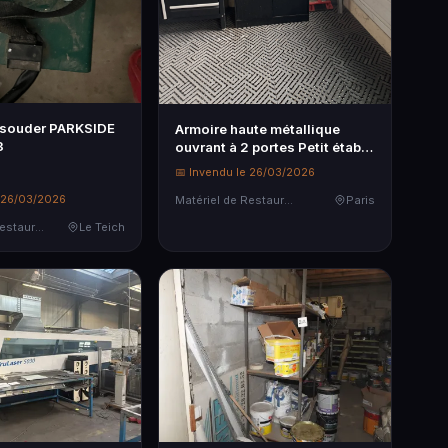
 souder PARKSIDE
Armoire haute métallique
3
ouvrant à 2 portes Petit établi
métallique plateau bois HBM
📅 Invendu le 26/03/2026
Petite desserte mobile
e 26/03/2026
d'atelier...
Matériel de Restauration & Hôtellerie
Paris
Matériel de Restauration & Hôtellerie
Le Teich