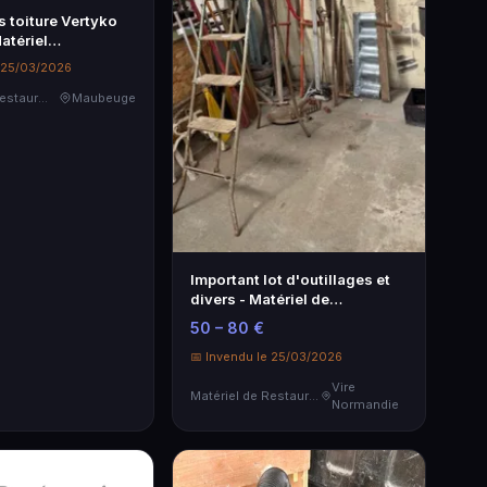
s toiture Vertyko
tériel
el de qualité
e 25/03/2026
Matériel de Restauration & Hôtellerie
Maubeuge
Important lot d'outillages et
divers - Matériel de
Restauration & Hôtellerie
50 – 80 €
📅 Invendu le 25/03/2026
Vire
Matériel de Restauration & Hôtellerie
Normandie