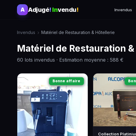
Adjugé
!
In
vendu
!
A
Invendus
Invendus
Matériel de Restauration & Hôtellerie
Matériel de Restauration & 
60 lots invendus · Estimation moyenne : 588 €
Bonne affaire
Bon
Collection Platiniu