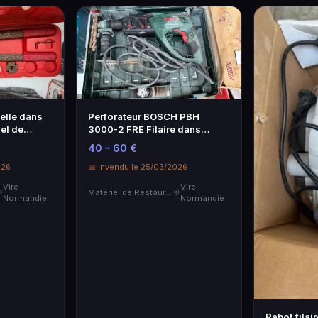
uelle dans
Perforateur BOSCH PBH
iel de
3000-2 FRE Filaire dans
Coffret
40 – 60 €
026
📅 Invendu le 25/03/2026
Vire
Vire
Matériel de Restauration & Hôtellerie
Normandie
Normandie
Rabot fila