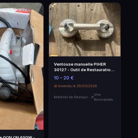
Ventouse manuelle PIHER
30127 - Outil de Restauration
dans sa Boîte
10 – 20 €
📅 Invendu le 25/03/2026
Vire
Matériel de Restauration & Hôtellerie
Normandie
ire GON ON 650W -