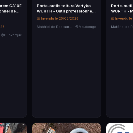
Lurem C310E
Porte-outils toiture Vertyko
Porte-outil
onnel de
WURTH - Outil professionnel
WURTH - Ma
de qualité
professionn
📅 Invendu le 25/03/2026
📅 Invendu l
026
Matériel de Restauration & Hôtellerie
Maubeuge
Dunkerque