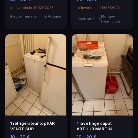
TROUV…
📅 Invendu le 29/05/2026
📅 Invendu le 28/05/2026
Électroménager
Roanne
Morigny
Électroménager
Champigny
1 réfrigérateur top FAR
1 lave linge capot
VENTE SUR
ARTHUR MARTIN
DESIGNATION SE
10 – 20 €
10 – 20 €