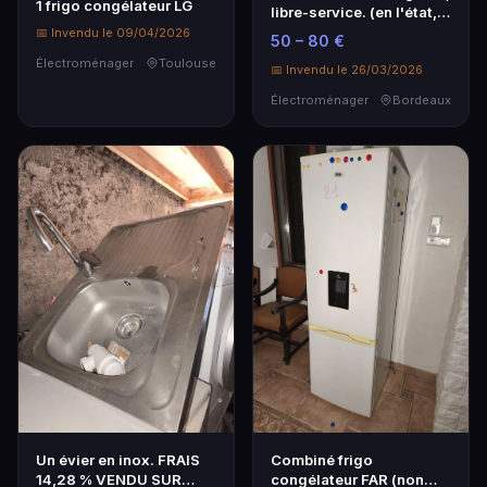
1 frigo congélateur LG
libre-service. (en l'état,
sans marque apparente,
📅 Invendu le 09/04/2026
50 – 80 €
ancien modèle)
Électroménager
Toulouse
📅 Invendu le 26/03/2026
Électroménager
Bordeaux
Un évier en inox. FRAIS
Combiné frigo
14,28 % VENDU SUR
congélateur FAR (non