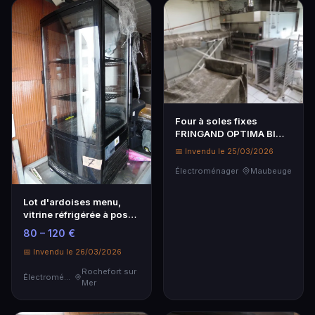
Four à soles fixes
FRINGAND OPTIMA BI
ENERGIE -
📅 Invendu le 25/03/2026
Électroménager
professionnel
Électroménager
Maubeuge
Lot d'ardoises menu,
vitrine réfrigérée à poser
- situé 70 bis allée des
80 – 120 €
acacias 17190
BOYARDVILLE - visite le
📅 Invendu le 26/03/2026
25/03 ...
Rochefort sur
Électroménager
Mer