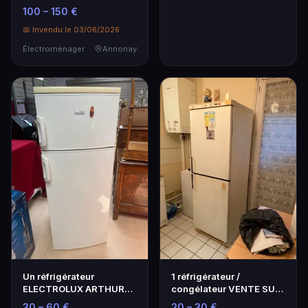
lisseur et ses usten…
100 – 150 €
📅 Invendu le 03/06/2026
Électroménager
Annonay
Un réfrigérateur
1 réfrigérateur /
ELECTROLUX ARTHUR
congélateur VENTE SUR
MARTIN
DESIGNATION SE
30 – 60 €
20 – 30 €