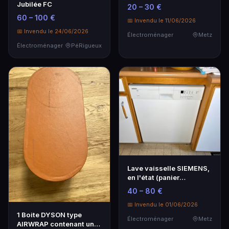
avec un étendage et u…
Jubilée FC
20 – 30 €
60 – 100 €
📅 Invendu le 11/06/2026
📅 Invendu le 24/06/2026
Électroménager
Metz
Électroménager
PéRigueux
Lave vaisselle SIEMENS,
en l'état (panier
supérieur rouillé)…
40 – 80 €
📅 Invendu le 01/06/2026
1 Boite DYSON type
Électroménager
Metz
AIRWRAP contenant un