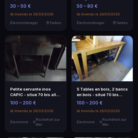
DESIGNATION A L'HOTEL
testé). FRAIS 14,28 %
30 – 50 €
50 – 80 €
DES VENTES,
VENDU SUR
EXPOSITION SUR PLACE
📅 Invendu le 26/03/2026
DESIGNATION A L'HOTEL
📅 Invendu le 26/03/2026
LE MATIN DE LA VENTE...
DES VENTES,
Électroménager
Tarbes
Électroménager
Tarbes
EXPOSITION SUR P...
Petite servante inox
5 Tables en bois, 2 bancs
CAPIC - situé 70 bis allée
en bois - situé 70 bis
des acacias 17190
allée des acacias 17190
100 – 200 €
100 – 200 €
BOYARDVILLE - visite le
BOYARDVILLE - visite le
25/03 de 10h30 à 11h30 -
📅 Invendu le 26/03/2026
25/03 de 10h30 à 11h...
📅 Invendu le 26/03/2026
re...
Rochefort sur
Rochefort sur
Électroménager
Électroménager
Mer
Mer