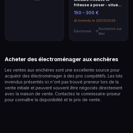
friteuse à poser - situé
70 bis allée des acacias
150 – 300 €
17190 BOYARDVILLE -
visite le 25/03 de 10h30
📅 Invendu le 26/03/2026
à 1...
Rochefort sur
Électroménager
Mer
Acheter des électroménager aux enchères
Les ventes aux enchères sont une excellente source pour
acquérir des électroménager à des prix compétitifs. Les lots
invendus présentés ici n'ont pas trouvé preneur lors de la
vente initiale et peuvent souvent être négociés directement
avec la maison de vente. Contactez le commissaire-priseur
pour connaître la disponibilité et le prix de vente.