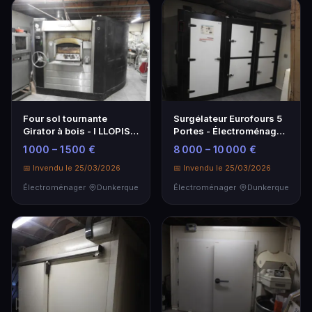
Four sol tournante
Surgélateur Eurofours 5
Girator à bois - I LLOPIS
Portes - Électroménager
année 2021 (cha…
Professionnel
1 000 – 1 500 €
8 000 – 10 000 €
📅 Invendu le 25/03/2026
📅 Invendu le 25/03/2026
Électroménager
Dunkerque
Électroménager
Dunkerque