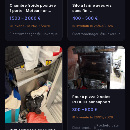
Chambre froide positive
Silo à farine avec vis
1 porte - Moteur non
sans fin -
incorporé -
Électroménager
1 500 – 2 000 €
400 – 500 €
Électroménager
professionnel
📅 Invendu le 25/03/2026
📅 Invendu le 25/03/2026
Électroménager
Dunkerque
Électroménager
Dunkerque
Four à pizza 2 soles
REDFOX sur support
(sans les bacs) - situé -
300 – 500 €
situé 2 rue des rainettes
17310 St Pierre d'Oléron
📅 Invendu le 26/03/2026
...
Rochefort sur
Électroménager
Mer