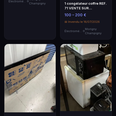
Électroménager
1 congélateur coffre REF.
Champigny
71 VENTE SUR
DESIGNATION SE
100 – 200 €
TROUVA…
📅 Invendu le 16/07/2026
Morigny
Électroménager
Champigny