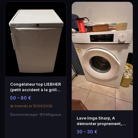
Congélateur top LIEBHER
(petit accident à la grille
arrière)
50 – 80 €
📅 Invendu le 15/04/2026
Électroménager
PéRigueux
Lave linge Sharp, A
démonter proprement,
pose obligatoire d'…
30 – 30 €