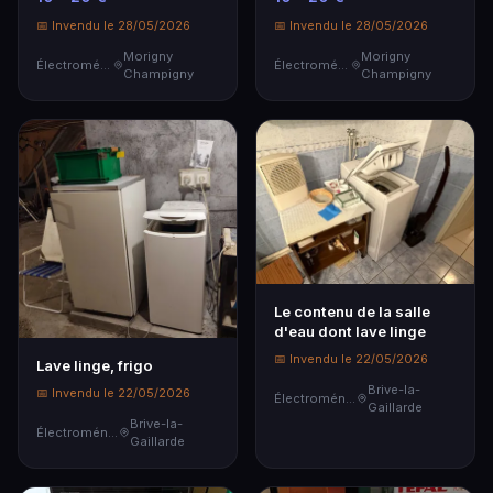
TROUVANT A …
📅 Invendu le 28/05/2026
📅 Invendu le 28/05/2026
Morigny
Morigny
Électroménager
Électroménager
Champigny
Champigny
Le contenu de la salle
d'eau dont lave linge
📅 Invendu le 22/05/2026
Lave linge, frigo
Brive-la-
📅 Invendu le 22/05/2026
Électroménager
Gaillarde
Brive-la-
Électroménager
Gaillarde