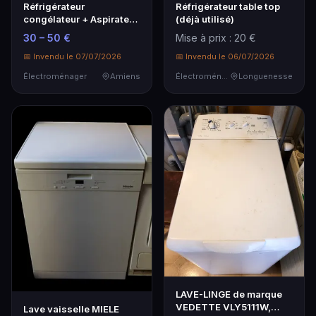
Réfrigérateur
Réfrigérateur table top
congélateur + Aspirateur
(déjà utilisé)
Vendu sur désignation…
30 – 50 €
Mise à prix : 20 €
📅 Invendu le 07/07/2026
📅 Invendu le 06/07/2026
Électroménager
Amiens
Électroménager
Longuenesse
LAVE-LINGE de marque
VEDETTE VLY5111W,
Lave vaisselle MIELE