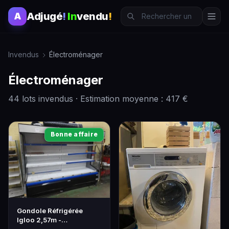
Adjugé
!
In
vendu
!
A
Invendus
Électroménager
Électroménager
44 lots invendus · Estimation moyenne : 417 €
Bonne affaire
Gondole Réfrigérée
Igloo 2,57m -
Électroménager