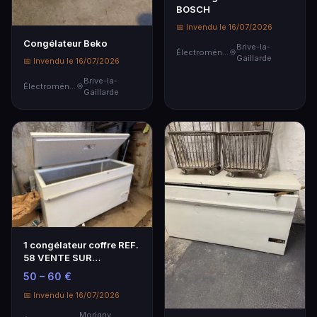
BOSCH
📅 Invendu le 16/07/2026
Congélateur Beko
Brive-la-
Électroménager
Gaillarde
📅 Invendu le 16/07/2026
Brive-la-
Électroménager
Gaillarde
1 congélateur coffre REF.
58 VENTE SUR
DESIGNATION SE
50 – 60 €
TROUVA…
📅 Invendu le 16/07/2026
Morigny