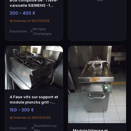
BOX composé de : 1 lave-
vaisselle SIEMENS -1
réfrigérateur en inox LG -
300 – 400 €
1 poussette pliante - 1
glacière - 1 aspirate...
📅 Invendu le 16/07/2026
Morigny
Électroménager
Champigny
4 Feux vifs sur support et
module plancha grill -
situé 70 bis allée des
150 – 300 €
acacias 17190
BOYARDVILLE - visite le
📅 Invendu le 26/03/2026
25/03 ...
Rochefort sur
Électroménager
Module friteuse et
Mer