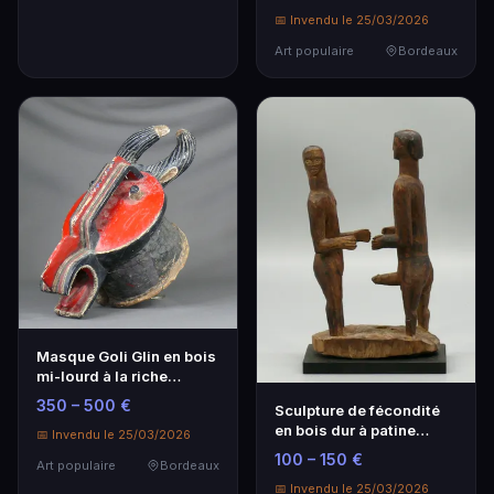
📅 Invendu le 25/03/2026
Art populaire
Bordeaux
Masque Goli Glin en bois
mi-lourd à la riche
polychromie - Art
350 – 500 €
Sculpture de fécondité
populaire
en bois dur à patine
📅 Invendu le 25/03/2026
sombre - Art populaire
100 – 150 €
Art populaire
Bordeaux
📅 Invendu le 25/03/2026