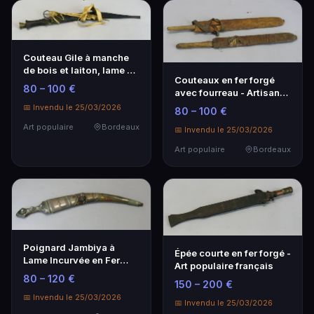
Couteau Gile à manche
de bois et laiton, lame en
Couteaux en fer forgé
fer forgé
80 – 100 €
avec fourreau - Artisanat
traditionnel français
📅 Invendu le 25/03/2026
80 – 100 €
Art populaire
Bordeaux
📅 Invendu le 25/03/2026
Art populaire
Bordeaux
Poignard Jambiya à
Épée courte en fer forgé -
Lame Incurvée en Fer
Art populaire français
Forgé - Art Populaire
80 – 120 €
150 – 200 €
📅 Invendu le 25/03/2026
📅 Invendu le 25/03/2026