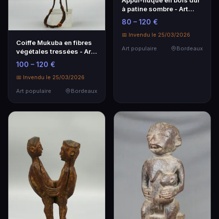
à patine sombre - Art
populaire
80 – 120 €
📅 Invendu le 25/03/2026
Coiffe Mukuba en fibres
Art populaire
Bordeaux
végétales tressées - Art
populaire unique
100 – 120 €
📅 Invendu le 25/03/2026
Art populaire
Bordeaux