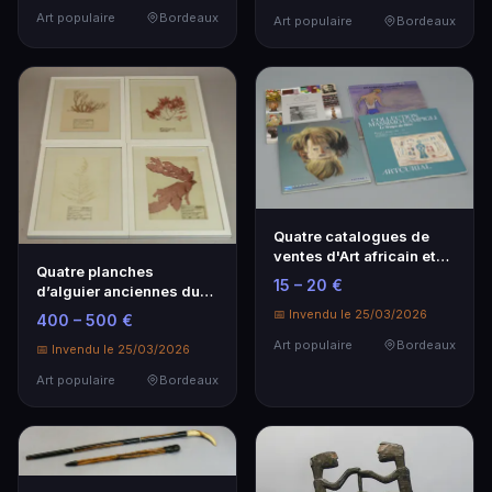
Art populaire
Bordeaux
Art populaire
Bordeaux
Quatre catalogues de
ventes d'Art africain et
Quatre planches
aborigène
15 – 20 €
d’alguier anciennes du
Finistère - Art populaire
📅 Invendu le 25/03/2026
400 – 500 €
Art populaire
Bordeaux
📅 Invendu le 25/03/2026
Art populaire
Bordeaux