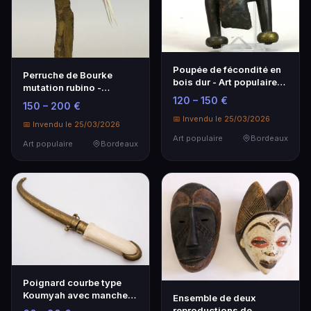
Poupée de fécondité en
Perruche de Bourke
bois dur - Art populaire
mutation rubino -
unique
120 – 150 €
Neopsephotus bourkii
150 – 200 €
📅 Invendu le 25/03/2026
📅 Invendu le 25/03/2026
Art populaire
Bordeaux
Art populaire
Bordeaux
Poignard courbe type
Koumyah avec manche
Ensemble de deux
en os, fourreau en laiton
reproductions de