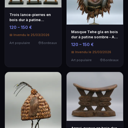
Trois lance-pierres en
bois dur à patine
naturelle - Art populaire
120 – 150 €
Masque Tehe gla en bois
📅 Invendu le 25/03/2026
dur à patine sombre - Art
populaire
Art populaire
Bordeaux
120 – 150 €
📅 Invendu le 25/03/2026
Art populaire
Bordeaux
Appui-nuque en bois dur