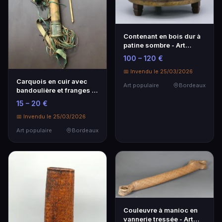
Contenant en bois dur à
patine sombre - Art
populaire
100 – 120 €
📅 Invendu le 25/03/2026
Carquois en cuir avec
Art populaire
Bordeaux
bandoulière et franges -
Art populaire
15 – 20 €
📅 Invendu le 25/03/2026
Art populaire
Bordeaux
Couleuvre à manioc en
vannerie tressée - Art