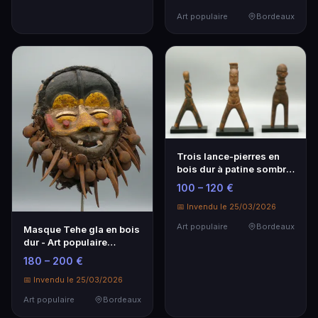
Art populaire
Bordeaux
Trois lance-pierres en
bois dur à patine sombre
- Art populaire français
100 – 120 €
📅 Invendu le 25/03/2026
Art populaire
Bordeaux
Masque Tehe gla en bois
dur - Art populaire
africain
180 – 200 €
📅 Invendu le 25/03/2026
Art populaire
Bordeaux