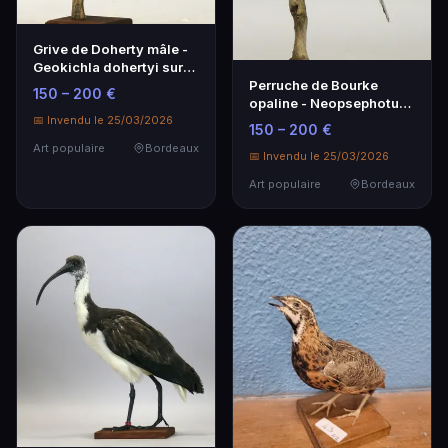
Grive de Doherty mâle -
Geokichla dohertyi sur
Perruche de Bourke
branche
150 – 200 €
opaline - Neopsephotus
bourkii - Montée sur
📅 Invendu le 25/03/2026
150 – 200 €
socle
Art populaire
Bordeaux
📅 Invendu le 25/03/2026
Art populaire
Bordeaux