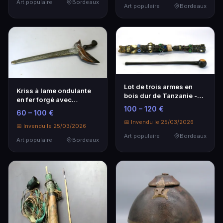
Art populaire
Bordeaux
Art populaire
Bordeaux
Lot de trois armes en
Kriss à lame ondulante
bois dur de Tanzanie -
en fer forgé avec
Art populaire
incrustations de nickel
100 – 120 €
60 – 100 €
📅 Invendu le 25/03/2026
📅 Invendu le 25/03/2026
Art populaire
Bordeaux
Art populaire
Bordeaux