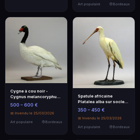
Art populaire
Bordeaux
Cygne à cou noir -
Spatule africaine
Cygnus melancoryphus
Platalea alba sur socle
en taxidermie sur socle
500 – 600 €
bois - Art populaire
350 – 450 €
📅 Invendu le 25/03/2026
📅 Invendu le 25/03/2026
Art populaire
Bordeaux
Art populaire
Bordeaux