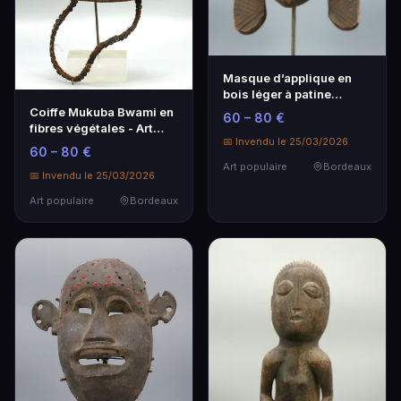
Masque d’applique en
bois léger à patine
sombre - Art populaire
Coiffe Mukuba Bwami en
60 – 80 €
fibres végétales - Art
📅 Invendu le 25/03/2026
populaire
60 – 80 €
Art populaire
Bordeaux
📅 Invendu le 25/03/2026
Art populaire
Bordeaux