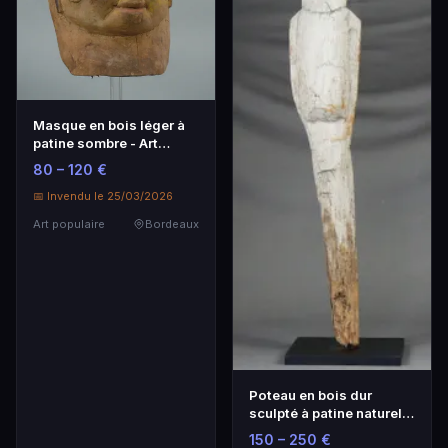
Masque en bois léger à
patine sombre - Art
populaire
80 – 120 €
📅 Invendu le 25/03/2026
Art populaire
Bordeaux
Poteau en bois dur
sculpté à patine naturelle
- Art populaire
150 – 250 €