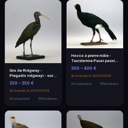
Hocco à pierre mâle -
Taxidermie Pauxi pauxi
en marche
300 – 400 €
Ibis de Ridgway -
Plegadis ridgwayi - sur
📅 Invendu le 25/03/2026
socle en bois
250 – 350 €
Art populaire
Bordeaux
📅 Invendu le 25/03/2026
Art populaire
Bordeaux