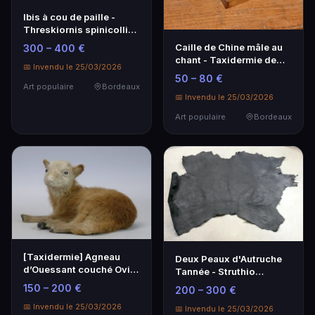
Ibis à cou de paille -
Threskiornis spinicollis
sur socle
Caille de Chine mâle au
300 – 400 €
chant - Taxidermie de
📅 Invendu le 25/03/2026
qualité
50 – 80 €
Art populaire
Bordeaux
📅 Invendu le 25/03/2026
Art populaire
Bordeaux
[Taxidermie] Agneau
Deux Peaux d'Autruche
d’Ouessant couché Ovis
Tannée - Struthio
aries - Art populaire
Camelus - Art Populaire
150 – 200 €
200 – 300 €
📅 Invendu le 25/03/2026
📅 Invendu le 25/03/2026