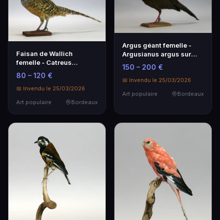
Argus géant femelle -
Faisan de Wallich
Argusianus argus sur
femelle - Catreus
socle en bois
150 – 200 €
wallichii - sur socle en
80 – 120 €
bois
📅 Invendu le 25/03/2026
📅 Invendu le 25/03/2026
Art populaire
Bordeaux
Art populaire
Bordeaux