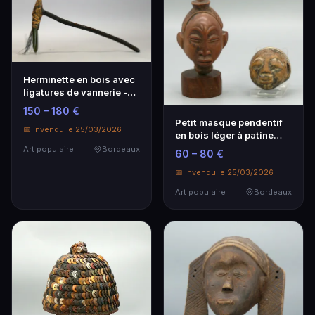
Herminette en bois avec
ligatures de vannerie -
Artisanat traditionnel
150 – 180 €
Petit masque pendentif
📅 Invendu le 25/03/2026
en bois léger à patine
d'usage - Art populaire
Art populaire
Bordeaux
60 – 80 €
📅 Invendu le 25/03/2026
Art populaire
Bordeaux