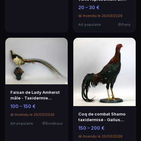
nubien - Kenya
20 – 30 €
📅 Invendu le 25/03/2026
Art populaire
Paris
Faisan de Lady Amherst
mâle - Taxidermie
élégante
100 – 150 €
Coq de combat Shamo
📅 Invendu le 25/03/2026
taxidermisé - Gallus
Art populaire
Bordeaux
gallus domesticus
150 – 200 €
📅 Invendu le 25/03/2026