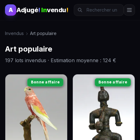
Adjugé
!
In
vendu
!
A
Invendus
Art populaire
Art populaire
197 lots invendus · Estimation moyenne : 124 €
Bonne affaire
Bonne affaire