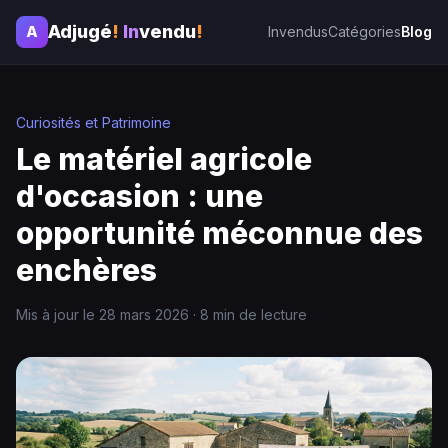
Adjugé
!
In
vendu
!
A
Invendus
Catégories
Blog
Curiosités et Patrimoine
Le matériel agricole
d'occasion : une
opportunité méconnue des
enchères
Mis à jour le 28 mars 2026 · 8 min de lecture