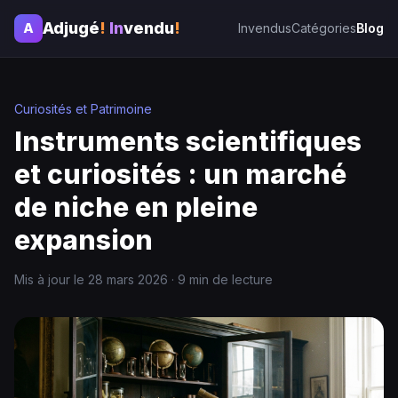
Adjugé
!
In
vendu
!
A
Invendus
Catégories
Blog
Curiosités et Patrimoine
Instruments scientifiques
et curiosités : un marché
de niche en pleine
expansion
Mis à jour le 28 mars 2026 · 9 min de lecture