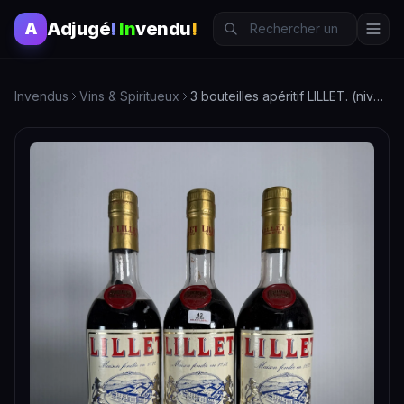
Adjugé
!
In
vendu
!
A
Invendus
Vins & Spiritueux
3 bouteilles apéritif LILLET. (niveau bas goulot à début épaule, étiquettes sales)