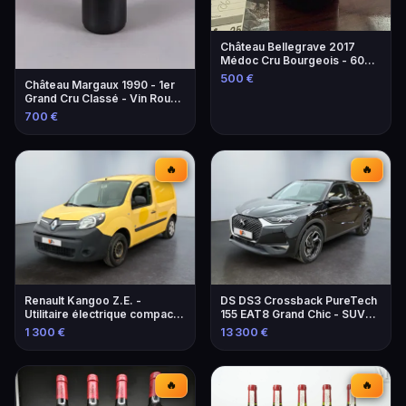
Château Bellegrave 2017
Médoc Cru Bourgeois - 60
Bouteilles
500 €
Château Margaux 1990 - 1er
Grand Cru Classé - Vin Rouge
d'Exception
700 €
🔥
🔥
Renault Kangoo Z.E. -
DS DS3 Crossback PureTech
Utilitaire électrique compact
155 EAT8 Grand Chic - SUV
et pratique
élégant et performant
1 300 €
13 300 €
🔥
🔥