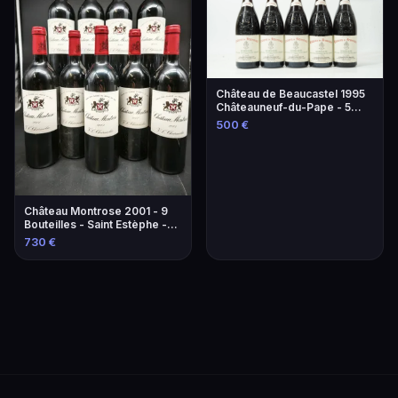
Château de Beaucastel 1995
Châteauneuf-du-Pape - 5
Bouteilles
500 €
Château Montrose 2001 - 9
Bouteilles - Saint Estèphe -
2ème Grand Cru Classé
730 €