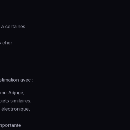
 à certaines
s cher
s
timation avec :
mme Adjugé,
ets similaires.
 électronique,
mportante