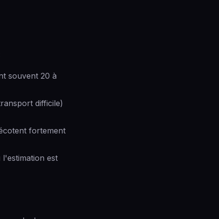
:
nt souvent 20 à
nsport difficile)
décotent fortement
l'estimation est