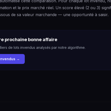
automatise cette comparaison. Pour chaque lot invendu, n
imation et le prix marché réel. Un score élevé (2 ou 3) signif
ssous de sa valeur marchande — une opportunité à saisir.
e prochaine bonne affaire
liers de lots invendus analysés par notre algorithme.
 invendus →