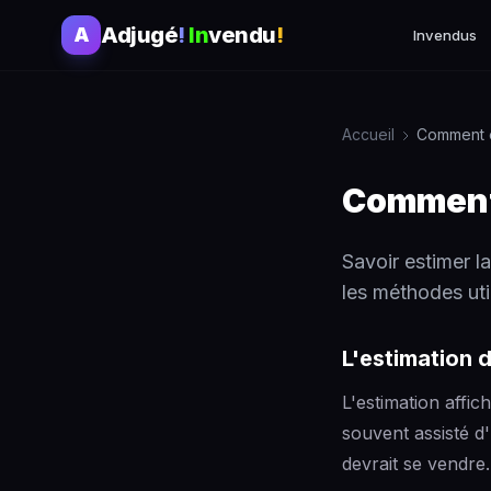
Adjugé
!
In
vendu
!
A
Invendus
Accueil
Comment é
Comment 
Savoir estimer la
les méthodes uti
L'estimation 
L'estimation affic
souvent assisté d'
devrait se vendre. 